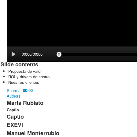
00:00/00:00
Slide contents
Propuesta de valor
ROI y drivers de ahorro
Nuestros clientes
Share
at
00:00
Authors
Marta Rubiato
Captio
Captio
EXEVI
Manuel Monterrubio