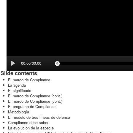
00:00/00:00
Slide contents
El marco de Compliance
La agenda
El significado
El marco de Compliance (cont.)
El marco de Compliance (cont.)
El programa de Compliance
Metodología
El modelo de tres líneas de defensa
Compliance debe saber
La evolución de la especie