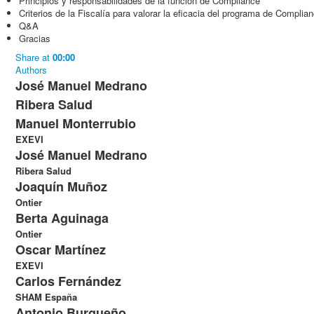
Principios y responsabilidades de la función de Compliance
Criterios de la Fiscalía para valorar la eficacia del programa de Complia
Q&A
Gracias
Share
at
00:00
Authors
José Manuel Medrano
Ribera Salud
Manuel Monterrubio
EXEVI
José Manuel Medrano
Ribera Salud
Joaquín Muñoz
Ontier
Berta Aguinaga
Ontier
Oscar Martínez
EXEVI
Carlos Fernández
SHAM España
Antonio Burgueño